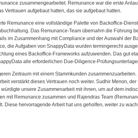
 Remunance zusammengearbeitet. Remunance war die erste Anlauf
s Vertrauen aufgebaut hatten, das sie aufgebaut hatten.
te Remunance eine vollständige Palette von Backoffice-Dienste
buchhaltung. Das Remunance-Team übernahm die Führung bei
etails im Zusammenhang mit Compliance und der Auswahl der Ban
die Aufgaben von SnappyData wurden termingerecht ausgeführ
nrichtung eines Backoffice-Frameworks aufzuwenden. Das gut 
pyData alle erforderlichen Due-Diligence-Prüfungsunterlagen 
längeren Zeitraum mit einem Stammkunden zusammenzuarbeiten. E
eit verstärkt dieses Vertrauen noch weiter. Sudhir Menon, de
 würdigte unsere Zusammenarbeit mit ihnen, um auf dem indisch
ahren mit Remunance zusammen und Rajendras Team (Remunance)
t. Diese hervorragende Arbeit hat uns geholfen, weiter zu wac